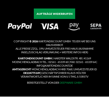
AUFTRÄGE WIDERRUFEN
COPYRIGHT
© 2026
KARTONDISCOUNT GMBH TEUER HAT BEI UNS
HAUSVERBOT.
ALLE PREISE ZZGL. 19% UMSATZSTEUER
FREI HAUS
(
AUSNAHME
INSELZUSCHLAG VERLINKUNG + WEITERE INFOS HIER)
KARTONDISCOUNT GMBH
| HARDTER WALDSTR. 4B | 41169
MOENCHENGLADBACH TEL.: 02161 - 65339 60 | FAX: 02161 - 65339 64 |
INFO@KARTONDISCOUNT.DE
AMTSGERICHT
MÖNCHENGLADBACH HRB 7068 | UMSATZSTEUER ID
DE224775149 |
GESCHÄFTSFÜHRER KLAUS HÖLTER
VERANTWORTLICHER IM SINNE VON § 5 TMG, § 55RSTV
BEREITGESTELLT VON DER
DEEPWARE GMBH