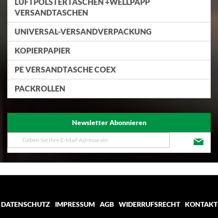
LUFTPOLSTERTASCHEN +WELLPAPP
VERSANDTASCHEN
UNIVERSAL-VERSANDVERPACKUNG
KOPIERPAPIER
PE VERSANDTASCHE COEX
PACKROLLEN
Newsletter Abonnieren
Melden
Sie
sich
für
unseren
Newsletter
an:
DATENSCHUTZ
IMPRESSUM
AGB
WIDERRUFSRECHT
KONTAKT