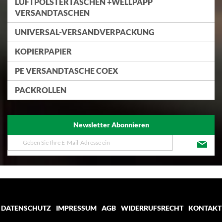
LUFTPOLSTERTASCHEN +WELLPAPP
VERSANDTASCHEN
UNIVERSAL-VERSANDVERPACKUNG
KOPIERPAPIER
PE VERSANDTASCHE COEX
PACKROLLEN
Newsletter Abonnieren
Melden
Sie
sich
für
unseren
Newsletter
an:
DATENSCHUTZ
IMPRESSUM
AGB
WIDERRUFSRECHT
KONTAKT