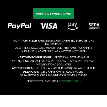
AUFTRÄGE WIDERRUFEN
COPYRIGHT
© 2026
KARTONDISCOUNT GMBH TEUER HAT BEI UNS
HAUSVERBOT.
ALLE PREISE ZZGL. 19% UMSATZSTEUER
FREI HAUS
(
AUSNAHME
INSELZUSCHLAG VERLINKUNG + WEITERE INFOS HIER)
KARTONDISCOUNT GMBH
| HARDTER WALDSTR. 4B | 41169
MOENCHENGLADBACH TEL.: 02161 - 65339 60 | FAX: 02161 - 65339 64 |
INFO@KARTONDISCOUNT.DE
AMTSGERICHT
MÖNCHENGLADBACH HRB 7068 | UMSATZSTEUER ID
DE224775149 |
GESCHÄFTSFÜHRER KLAUS HÖLTER
VERANTWORTLICHER IM SINNE VON § 5 TMG, § 55RSTV
BEREITGESTELLT VON DER
DEEPWARE GMBH