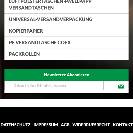
LUFTPOLSTERTASCHEN +WELLPAPP
VERSANDTASCHEN
UNIVERSAL-VERSANDVERPACKUNG
KOPIERPAPIER
PE VERSANDTASCHE COEX
PACKROLLEN
Newsletter Abonnieren
Melden
Sie
sich
für
unseren
Newsletter
an:
DATENSCHUTZ
IMPRESSUM
AGB
WIDERRUFSRECHT
KONTAKT