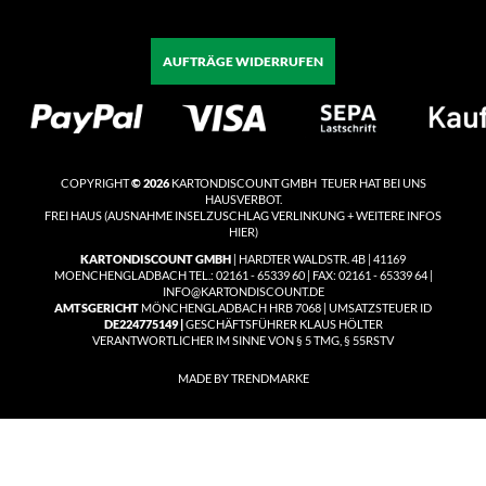
AUFTRÄGE WIDERRUFEN
COPYRIGHT
© 2026
KARTONDISCOUNT GMBH TEUER HAT BEI UNS
HAUSVERBOT.
FREI HAUS
(
AUSNAHME INSELZUSCHLAG VERLINKUNG + WEITERE INFOS
HIER)
KARTONDISCOUNT GMBH
| HARDTER WALDSTR. 4B | 41169
MOENCHENGLADBACH TEL.: 02161 - 65339 60 | FAX: 02161 - 65339 64 |
INFO@KARTONDISCOUNT.DE
AMTSGERICHT
MÖNCHENGLADBACH HRB 7068 | UMSATZSTEUER ID
DE224775149 |
GESCHÄFTSFÜHRER KLAUS HÖLTER
VERANTWORTLICHER IM SINNE VON § 5 TMG, § 55RSTV
MADE BY TRENDMARKE