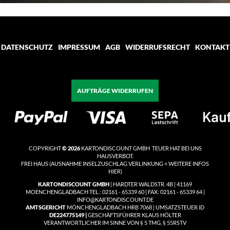
DATENSCHUTZ
IMPRESSUM
AGB
WIDERRUFSRECHT
KONTAKT
AUFTRÄGE WIDERRUFEN
COPYRIGHT
© 2026
KARTONDISCOUNT GMBH TEUER HAT BEI UNS
HAUSVERBOT.
FREI HAUS
(
AUSNAHME INSELZUSCHLAG VERLINKUNG + WEITERE INFOS
HIER)
KARTONDISCOUNT GMBH
| HARDTER WALDSTR. 4B | 41169
MOENCHENGLADBACH TEL.: 02161 - 65339 60 | FAX: 02161 - 65339 64 |
INFO@KARTONDISCOUNT.DE
AMTSGERICHT
MÖNCHENGLADBACH HRB 7068 | UMSATZSTEUER ID
DE224775149 |
GESCHÄFTSFÜHRER KLAUS HÖLTER
VERANTWORTLICHER IM SINNE VON § 5 TMG, § 55RSTV