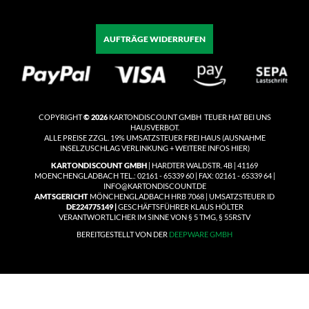
AUFTRÄGE WIDERRUFEN
COPYRIGHT
© 2026
KARTONDISCOUNT GMBH TEUER HAT BEI UNS
HAUSVERBOT.
ALLE PREISE ZZGL. 19% UMSATZSTEUER
FREI HAUS
(
AUSNAHME
INSELZUSCHLAG VERLINKUNG + WEITERE INFOS HIER)
KARTONDISCOUNT GMBH
| HARDTER WALDSTR. 4B | 41169
MOENCHENGLADBACH TEL.: 02161 - 65339 60 | FAX: 02161 - 65339 64 |
INFO@KARTONDISCOUNT.DE
AMTSGERICHT
MÖNCHENGLADBACH HRB 7068 | UMSATZSTEUER ID
DE224775149 |
GESCHÄFTSFÜHRER KLAUS HÖLTER
VERANTWORTLICHER IM SINNE VON § 5 TMG, § 55RSTV
BEREITGESTELLT VON DER
DEEPWARE GMBH