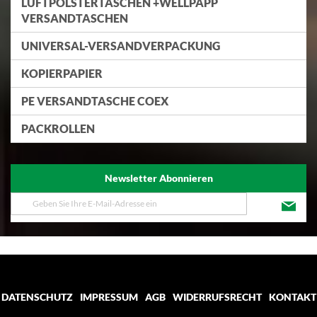
LUFTPOLSTERTASCHEN +WELLPAPP
VERSANDTASCHEN
UNIVERSAL-VERSANDVERPACKUNG
KOPIERPAPIER
PE VERSANDTASCHE COEX
PACKROLLEN
Newsletter Abonnieren
Melden
Sie
sich
für
unseren
Newsletter
an:
DATENSCHUTZ
IMPRESSUM
AGB
WIDERRUFSRECHT
KONTAKT