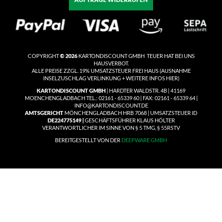
COPYRIGHT
© 2026
KARTONDISCOUNT GMBH TEUER HAT BEI UNS
HAUSVERBOT.
ALLE PREISE ZZGL. 19% UMSATZSTEUER
FREI HAUS
(
AUSNAHME
INSELZUSCHLAG VERLINKUNG + WEITERE INFOS HIER)
KARTONDISCOUNT GMBH
| HARDTER WALDSTR. 4B | 41169
MOENCHENGLADBACH TEL.: 02161 - 65339 60 | FAX: 02161 - 65339 64 |
INFO@KARTONDISCOUNT.DE
AMTSGERICHT
MÖNCHENGLADBACH HRB 7068 | UMSATZSTEUER ID
DE224775149 |
GESCHÄFTSFÜHRER KLAUS HÖLTER
VERANTWORTLICHER IM SINNE VON § 5 TMG, § 55RSTV
BEREITGESTELLT VON DER
DEEPWARE GMBH