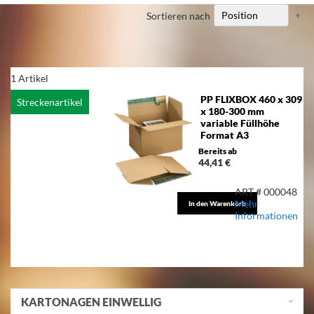
Ab
Sortieren nach
so
1
Artikel
PP FLIXBOX 460 x 309
Streckenartikel
x 180-300 mm
variable Füllhöhe
Format A3
Bereits ab
44,41 €
ART # 000048
Mehr
In den Warenkorb
Informationen
KARTONAGEN EINWELLIG