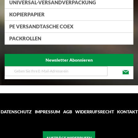
UNIVERSAL-VERSANDVERPACKUNG
KOPIERPAPIER
PE VERSANDTASCHE COEX
PACKROLLEN
Newsletter Abonnieren
Melden
Sie
sich
für
unseren
Newsletter
an:
DATENSCHUTZ
IMPRESSUM
AGB
WIDERRUFSRECHT
KONTAKT
AUFTRÄGE WIDERRUFEN