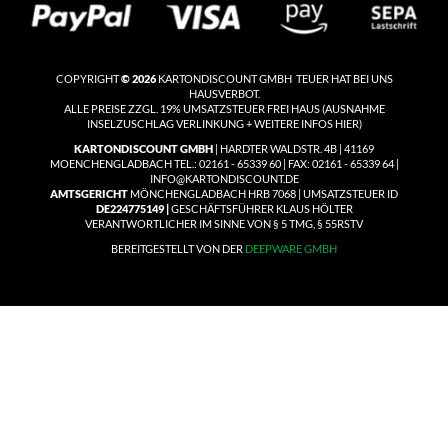
COPYRIGHT
© 2026
KARTONDISCOUNT GMBH TEUER HAT BEI UNS
HAUSVERBOT.
ALLE PREISE ZZGL. 19% UMSATZSTEUER
FREI HAUS
(
AUSNAHME
INSELZUSCHLAG VERLINKUNG + WEITERE INFOS HIER)
KARTONDISCOUNT GMBH
| HARDTER WALDSTR. 4B | 41169
MOENCHENGLADBACH TEL.: 02161 - 65339 60 | FAX: 02161 - 65339 64 |
INFO@KARTONDISCOUNT.DE
AMTSGERICHT
MÖNCHENGLADBACH HRB 7068 | UMSATZSTEUER ID
DE224775149 |
GESCHÄFTSFÜHRER KLAUS HÖLTER
VERANTWORTLICHER IM SINNE VON § 5 TMG, § 55RSTV
BEREITGESTELLT VON DER
DEEPWARE GMBH