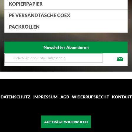
KOPIERPAPIER
PE VERSANDTASCHE COEX
PACKROLLEN
Newsletter Abonnieren
Melden
Sie
sich
für
unseren
Newsletter
an:
DATENSCHUTZ
IMPRESSUM
AGB
WIDERRUFSRECHT
KONTAKT
AUFTRÄGE WIDERRUFEN