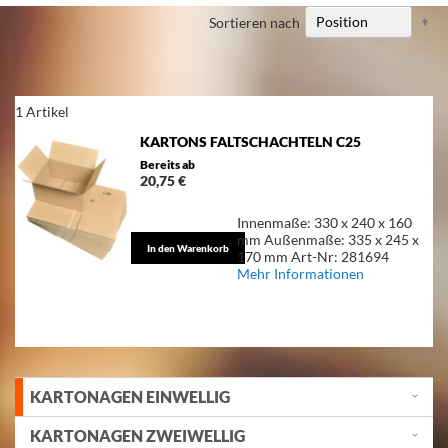
Ab
Sortieren nach
so
1
Artikel
KARTONS FALTSCHACHTELN C25
Bereits ab
20,75 €
Innenmaße: 330 x 240 x 160
mm Außenmaße: 335 x 245 x
In den Warenkorb
170 mm Art-Nr: 281694
Mehr Informationen
KARTONAGEN EINWELLIG
KARTONAGEN ZWEIWELLIG