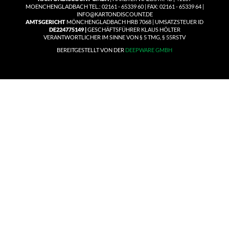
MOENCHENGLADBACH TEL.: 02161 - 65339 60 | FAX: 02161 - 65339 64 |
INFO@KARTONDISCOUNT.DE
AMTSGERICHT
MÖNCHENGLADBACH HRB 7068 | UMSATZSTEUER ID
DE224775149 |
GESCHÄFTSFÜHRER KLAUS HÖLTER
VERANTWORTLICHER IM SINNE VON § 5 TMG, § 55RSTV
BEREITGESTELLT VON DER
DEEPWARE GMBH