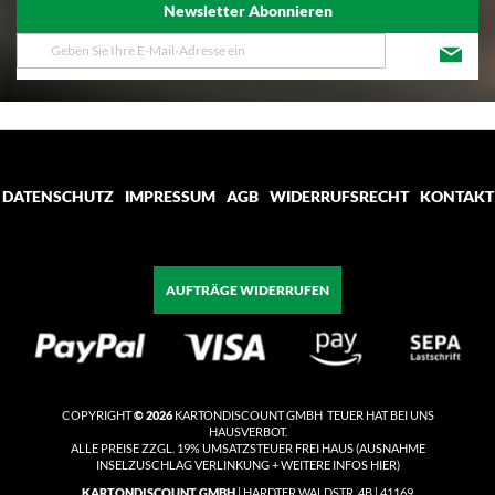
Newsletter Abonnieren
Melden
Sie
sich
für
unseren
Newsletter
an:
DATENSCHUTZ
IMPRESSUM
AGB
WIDERRUFSRECHT
KONTAKT
AUFTRÄGE WIDERRUFEN
COPYRIGHT
© 2026
KARTONDISCOUNT GMBH TEUER HAT BEI UNS
HAUSVERBOT.
ALLE PREISE ZZGL. 19% UMSATZSTEUER
FREI HAUS
(
AUSNAHME
INSELZUSCHLAG VERLINKUNG + WEITERE INFOS HIER)
KARTONDISCOUNT GMBH
| HARDTER WALDSTR. 4B | 41169