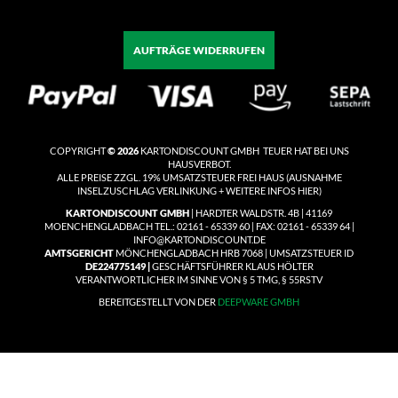
AUFTRÄGE WIDERRUFEN
COPYRIGHT
© 2026
KARTONDISCOUNT GMBH TEUER HAT BEI UNS
HAUSVERBOT.
ALLE PREISE ZZGL. 19% UMSATZSTEUER
FREI HAUS
(
AUSNAHME
INSELZUSCHLAG VERLINKUNG + WEITERE INFOS HIER)
KARTONDISCOUNT GMBH
| HARDTER WALDSTR. 4B | 41169
MOENCHENGLADBACH TEL.: 02161 - 65339 60 | FAX: 02161 - 65339 64 |
INFO@KARTONDISCOUNT.DE
AMTSGERICHT
MÖNCHENGLADBACH HRB 7068 | UMSATZSTEUER ID
DE224775149 |
GESCHÄFTSFÜHRER KLAUS HÖLTER
VERANTWORTLICHER IM SINNE VON § 5 TMG, § 55RSTV
BEREITGESTELLT VON DER
DEEPWARE GMBH