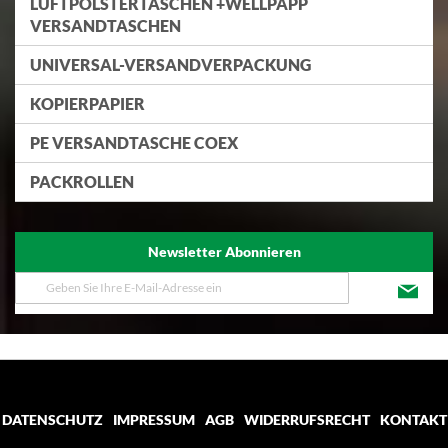
LUFTPOLSTERTASCHEN +WELLPAPP
VERSANDTASCHEN
UNIVERSAL-VERSANDVERPACKUNG
KOPIERPAPIER
PE VERSANDTASCHE COEX
PACKROLLEN
Newsletter Abonnieren
Melden
Sie
sich
für
unseren
Newsletter
an:
DATENSCHUTZ
IMPRESSUM
AGB
WIDERRUFSRECHT
KONTAKT