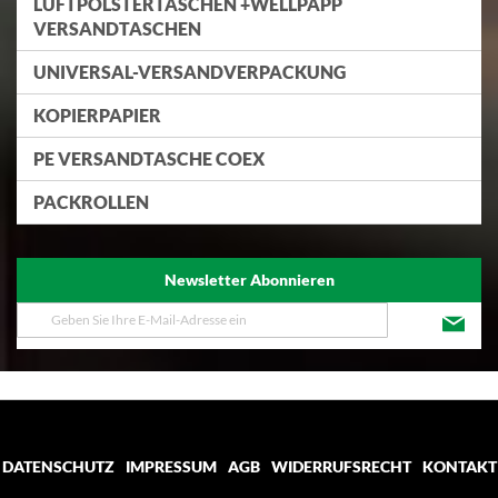
LUFTPOLSTERTASCHEN +WELLPAPP
VERSANDTASCHEN
UNIVERSAL-VERSANDVERPACKUNG
KOPIERPAPIER
PE VERSANDTASCHE COEX
PACKROLLEN
Newsletter Abonnieren
Melden
Sie
sich
für
unseren
Newsletter
an:
DATENSCHUTZ
IMPRESSUM
AGB
WIDERRUFSRECHT
KONTAKT