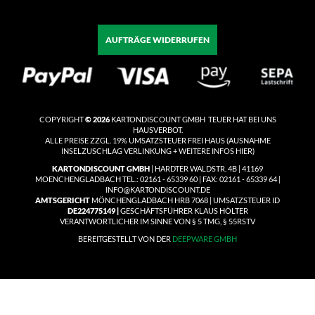
AUFTRÄGE WIDERRUFEN
COPYRIGHT
© 2026
KARTONDISCOUNT GMBH TEUER HAT BEI UNS
HAUSVERBOT.
ALLE PREISE ZZGL. 19% UMSATZSTEUER
FREI HAUS
(
AUSNAHME
INSELZUSCHLAG VERLINKUNG + WEITERE INFOS HIER)
KARTONDISCOUNT GMBH
| HARDTER WALDSTR. 4B | 41169
MOENCHENGLADBACH TEL.: 02161 - 65339 60 | FAX: 02161 - 65339 64 |
INFO@KARTONDISCOUNT.DE
AMTSGERICHT
MÖNCHENGLADBACH HRB 7068 | UMSATZSTEUER ID
DE224775149 |
GESCHÄFTSFÜHRER KLAUS HÖLTER
VERANTWORTLICHER IM SINNE VON § 5 TMG, § 55RSTV
BEREITGESTELLT VON DER
DEEPWARE GMBH