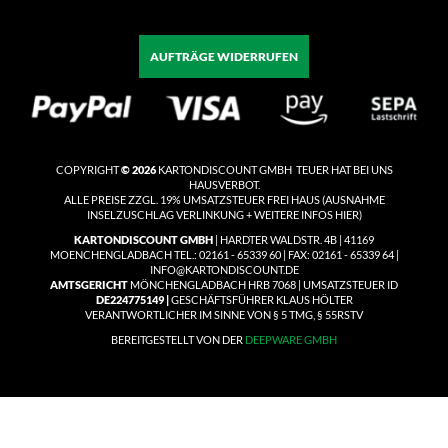
AUFTRÄGE WIDERRUFEN
COPYRIGHT
© 2026
KARTONDISCOUNT GMBH TEUER HAT BEI UNS
HAUSVERBOT.
ALLE PREISE ZZGL. 19% UMSATZSTEUER
FREI HAUS
(
AUSNAHME
INSELZUSCHLAG VERLINKUNG + WEITERE INFOS HIER)
KARTONDISCOUNT GMBH
| HARDTER WALDSTR. 4B | 41169
MOENCHENGLADBACH TEL.: 02161 - 65339 60 | FAX: 02161 - 65339 64 |
INFO@KARTONDISCOUNT.DE
AMTSGERICHT
MÖNCHENGLADBACH HRB 7068 | UMSATZSTEUER ID
DE224775149 |
GESCHÄFTSFÜHRER KLAUS HÖLTER
VERANTWORTLICHER IM SINNE VON § 5 TMG, § 55RSTV
BEREITGESTELLT VON DER
DEEPWARE GMBH