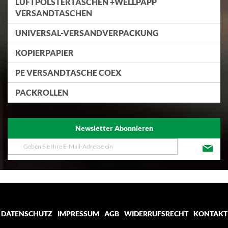
LUFTPOLSTERTASCHEN +WELLPAPP
VERSANDTASCHEN
UNIVERSAL-VERSANDVERPACKUNG
KOPIERPAPIER
PE VERSANDTASCHE COEX
PACKROLLEN
Newsletter Abonnieren
Melden
Sie
sich
für
unseren
Newsletter
an:
DATENSCHUTZ
IMPRESSUM
AGB
WIDERRUFSRECHT
KONTAKT