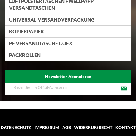
LUFTPOLSTERTASCHEN +WELLPAPP
VERSANDTASCHEN
UNIVERSAL-VERSANDVERPACKUNG
KOPIERPAPIER
PE VERSANDTASCHE COEX
PACKROLLEN
Newsletter Abonnieren
Melden
Sie
sich
für
unseren
Newsletter
an:
DATENSCHUTZ
IMPRESSUM
AGB
WIDERRUFSRECHT
KONTAKT