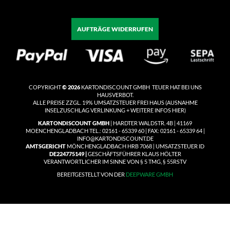
AUFTRÄGE WIDERRUFEN
COPYRIGHT
© 2026
KARTONDISCOUNT GMBH TEUER HAT BEI UNS
HAUSVERBOT.
ALLE PREISE ZZGL. 19% UMSATZSTEUER
FREI HAUS
(
AUSNAHME
INSELZUSCHLAG VERLINKUNG + WEITERE INFOS HIER)
KARTONDISCOUNT GMBH
| HARDTER WALDSTR. 4B | 41169
MOENCHENGLADBACH TEL.: 02161 - 65339 60 | FAX: 02161 - 65339 64 |
INFO@KARTONDISCOUNT.DE
AMTSGERICHT
MÖNCHENGLADBACH HRB 7068 | UMSATZSTEUER ID
DE224775149 |
GESCHÄFTSFÜHRER KLAUS HÖLTER
VERANTWORTLICHER IM SINNE VON § 5 TMG, § 55RSTV
BEREITGESTELLT VON DER
DEEPWARE GMBH