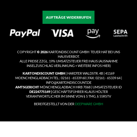
AUFTRÄGE WIDERRUFEN
COPYRIGHT
© 2026
KARTONDISCOUNT GMBH TEUER HAT BEI UNS
HAUSVERBOT.
ALLE PREISE ZZGL. 19% UMSATZSTEUER
FREI HAUS
(
AUSNAHME
INSELZUSCHLAG VERLINKUNG + WEITERE INFOS HIER)
KARTONDISCOUNT GMBH
| HARDTER WALDSTR. 4B | 41169
MOENCHENGLADBACH TEL.: 02161 - 65339 60 | FAX: 02161 - 65339 64 |
INFO@KARTONDISCOUNT.DE
AMTSGERICHT
MÖNCHENGLADBACH HRB 7068 | UMSATZSTEUER ID
DE224775149 |
GESCHÄFTSFÜHRER KLAUS HÖLTER
VERANTWORTLICHER IM SINNE VON § 5 TMG, § 55RSTV
BEREITGESTELLT VON DER
DEEPWARE GMBH