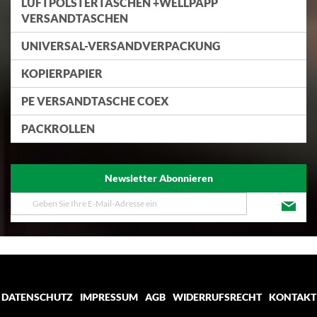
LUFTPOLSTERTASCHEN +WELLPAPP
VERSANDTASCHEN
UNIVERSAL-VERSANDVERPACKUNG
KOPIERPAPIER
PE VERSANDTASCHE COEX
PACKROLLEN
Newsletter Abonnieren
Melden
Sie
sich
für
unseren
Newsletter
an:
DATENSCHUTZ
IMPRESSUM
AGB
WIDERRUFSRECHT
KONTAKT