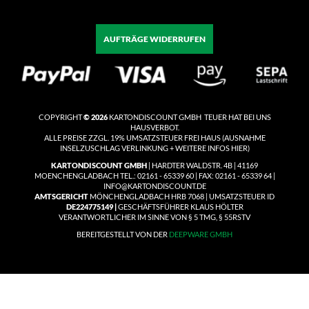
AUFTRÄGE WIDERRUFEN
COPYRIGHT
© 2026
KARTONDISCOUNT GMBH TEUER HAT BEI UNS
HAUSVERBOT.
ALLE PREISE ZZGL. 19% UMSATZSTEUER
FREI HAUS
(
AUSNAHME
INSELZUSCHLAG VERLINKUNG + WEITERE INFOS HIER)
KARTONDISCOUNT GMBH
| HARDTER WALDSTR. 4B | 41169
MOENCHENGLADBACH TEL.: 02161 - 65339 60 | FAX: 02161 - 65339 64 |
INFO@KARTONDISCOUNT.DE
AMTSGERICHT
MÖNCHENGLADBACH HRB 7068 | UMSATZSTEUER ID
DE224775149 |
GESCHÄFTSFÜHRER KLAUS HÖLTER
VERANTWORTLICHER IM SINNE VON § 5 TMG, § 55RSTV
BEREITGESTELLT VON DER
DEEPWARE GMBH