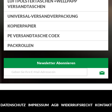
LUFTPOLSTERTASCHEN +WELLPAPP
VERSANDTASCHEN
UNIVERSAL-VERSANDVERPACKUNG
KOPIERPAPIER
PE VERSANDTASCHE COEX
PACKROLLEN
Newsletter Abonnieren
Melden
Sie
sich
für
unseren
Newsletter
an:
DATENSCHUTZ
IMPRESSUM
AGB
WIDERRUFSRECHT
KONTAKT