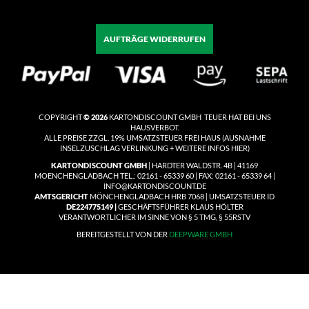
AUFTRÄGE WIDERRUFEN
COPYRIGHT
© 2026
KARTONDISCOUNT GMBH TEUER HAT BEI UNS
HAUSVERBOT.
ALLE PREISE ZZGL. 19% UMSATZSTEUER
FREI HAUS
(
AUSNAHME
INSELZUSCHLAG VERLINKUNG + WEITERE INFOS HIER)
KARTONDISCOUNT GMBH
| HARDTER WALDSTR. 4B | 41169
MOENCHENGLADBACH TEL.: 02161 - 65339 60 | FAX: 02161 - 65339 64 |
INFO@KARTONDISCOUNT.DE
AMTSGERICHT
MÖNCHENGLADBACH HRB 7068 | UMSATZSTEUER ID
DE224775149 |
GESCHÄFTSFÜHRER KLAUS HÖLTER
VERANTWORTLICHER IM SINNE VON § 5 TMG, § 55RSTV
BEREITGESTELLT VON DER
DEEPWARE GMBH