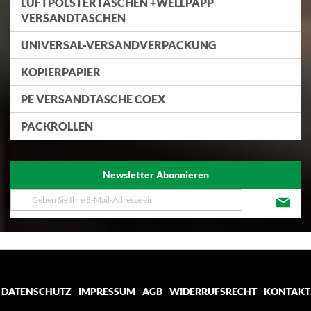
LUFTPOLSTERTASCHEN +WELLPAPP
VERSANDTASCHEN
UNIVERSAL-VERSANDVERPACKUNG
KOPIERPAPIER
PE VERSANDTASCHE COEX
PACKROLLEN
Newsletter Abonnieren
Melden
Sie
sich
für
unseren
Newsletter
an:
DATENSCHUTZ
IMPRESSUM
AGB
WIDERRUFSRECHT
KONTAKT