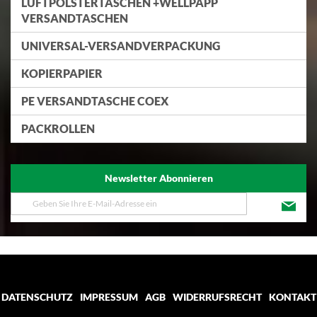
LUFTPOLSTERTASCHEN +WELLPAPP
VERSANDTASCHEN
UNIVERSAL-VERSANDVERPACKUNG
KOPIERPAPIER
PE VERSANDTASCHE COEX
PACKROLLEN
Newsletter Abonnieren
Melden
Sie
sich
für
unseren
Newsletter
an:
DATENSCHUTZ
IMPRESSUM
AGB
WIDERRUFSRECHT
KONTAKT