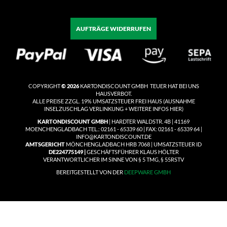
AUFTRÄGE WIDERRUFEN
COPYRIGHT
© 2026
KARTONDISCOUNT GMBH TEUER HAT BEI UNS
HAUSVERBOT.
ALLE PREISE ZZGL. 19% UMSATZSTEUER
FREI HAUS
(
AUSNAHME
INSELZUSCHLAG VERLINKUNG + WEITERE INFOS HIER)
KARTONDISCOUNT GMBH
| HARDTER WALDSTR. 4B | 41169
MOENCHENGLADBACH TEL.: 02161 - 65339 60 | FAX: 02161 - 65339 64 |
INFO@KARTONDISCOUNT.DE
AMTSGERICHT
MÖNCHENGLADBACH HRB 7068 | UMSATZSTEUER ID
DE224775149 |
GESCHÄFTSFÜHRER KLAUS HÖLTER
VERANTWORTLICHER IM SINNE VON § 5 TMG, § 55RSTV
BEREITGESTELLT VON DER
DEEPWARE GMBH