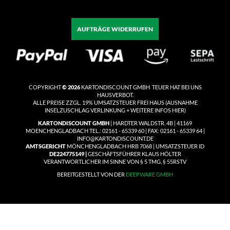
AUFTRÄGE WIDERRUFEN
COPYRIGHT
© 2026
KARTONDISCOUNT GMBH TEUER HAT BEI UNS
HAUSVERBOT.
ALLE PREISE ZZGL. 19% UMSATZSTEUER
FREI HAUS
(
AUSNAHME
INSELZUSCHLAG VERLINKUNG + WEITERE INFOS HIER)
KARTONDISCOUNT GMBH
| HARDTER WALDSTR. 4B | 41169
MOENCHENGLADBACH TEL.: 02161 - 65339 60 | FAX: 02161 - 65339 64 |
INFO@KARTONDISCOUNT.DE
AMTSGERICHT
MÖNCHENGLADBACH HRB 7068 | UMSATZSTEUER ID
DE224775149 |
GESCHÄFTSFÜHRER KLAUS HÖLTER
VERANTWORTLICHER IM SINNE VON § 5 TMG, § 55RSTV
BEREITGESTELLT VON DER
DEEPWARE GMBH