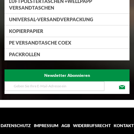
LUFTPOLSTERTASCHEN +WELLPAPP
VERSANDTASCHEN
UNIVERSAL-VERSANDVERPACKUNG
KOPIERPAPIER
PE VERSANDTASCHE COEX
PACKROLLEN
Newsletter Abonnieren
Melden
Sie
sich
für
unseren
Newsletter
an:
DATENSCHUTZ
IMPRESSUM
AGB
WIDERRUFSRECHT
KONTAKT