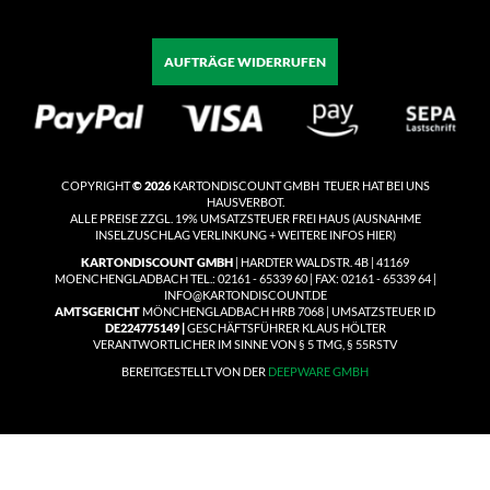
AUFTRÄGE WIDERRUFEN
COPYRIGHT
© 2026
KARTONDISCOUNT GMBH TEUER HAT BEI UNS
HAUSVERBOT.
ALLE PREISE ZZGL. 19% UMSATZSTEUER
FREI HAUS
(
AUSNAHME
INSELZUSCHLAG VERLINKUNG + WEITERE INFOS HIER)
KARTONDISCOUNT GMBH
| HARDTER WALDSTR. 4B | 41169
MOENCHENGLADBACH TEL.: 02161 - 65339 60 | FAX: 02161 - 65339 64 |
INFO@KARTONDISCOUNT.DE
AMTSGERICHT
MÖNCHENGLADBACH HRB 7068 | UMSATZSTEUER ID
DE224775149 |
GESCHÄFTSFÜHRER KLAUS HÖLTER
VERANTWORTLICHER IM SINNE VON § 5 TMG, § 55RSTV
BEREITGESTELLT VON DER
DEEPWARE GMBH