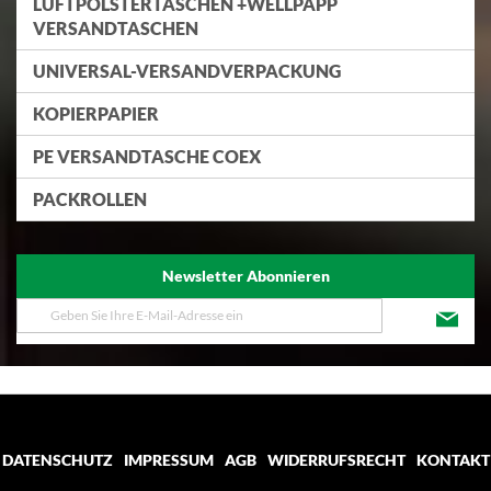
LUFTPOLSTERTASCHEN +WELLPAPP
VERSANDTASCHEN
UNIVERSAL-VERSANDVERPACKUNG
KOPIERPAPIER
PE VERSANDTASCHE COEX
PACKROLLEN
Newsletter Abonnieren
Melden
Sie
sich
für
unseren
Newsletter
an:
DATENSCHUTZ
IMPRESSUM
AGB
WIDERRUFSRECHT
KONTAKT