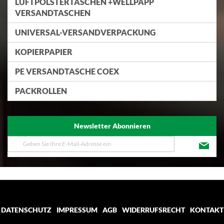
LUFTPOLSTERTASCHEN +WELLPAPP
VERSANDTASCHEN
UNIVERSAL-VERSANDVERPACKUNG
KOPIERPAPIER
PE VERSANDTASCHE COEX
PACKROLLEN
Newsletter Abonnieren
Melden
Sie
sich
für
unseren
Newsletter
an:
DATENSCHUTZ
IMPRESSUM
AGB
WIDERRUFSRECHT
KONTAKT