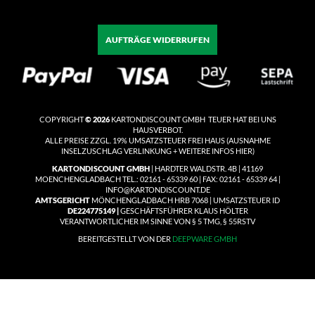
AUFTRÄGE WIDERRUFEN
COPYRIGHT
© 2026
KARTONDISCOUNT GMBH TEUER HAT BEI UNS
HAUSVERBOT.
ALLE PREISE ZZGL. 19% UMSATZSTEUER
FREI HAUS
(
AUSNAHME
INSELZUSCHLAG VERLINKUNG + WEITERE INFOS HIER)
KARTONDISCOUNT GMBH
| HARDTER WALDSTR. 4B | 41169
MOENCHENGLADBACH TEL.: 02161 - 65339 60 | FAX: 02161 - 65339 64 |
INFO@KARTONDISCOUNT.DE
AMTSGERICHT
MÖNCHENGLADBACH HRB 7068 | UMSATZSTEUER ID
DE224775149 |
GESCHÄFTSFÜHRER KLAUS HÖLTER
VERANTWORTLICHER IM SINNE VON § 5 TMG, § 55RSTV
BEREITGESTELLT VON DER
DEEPWARE GMBH