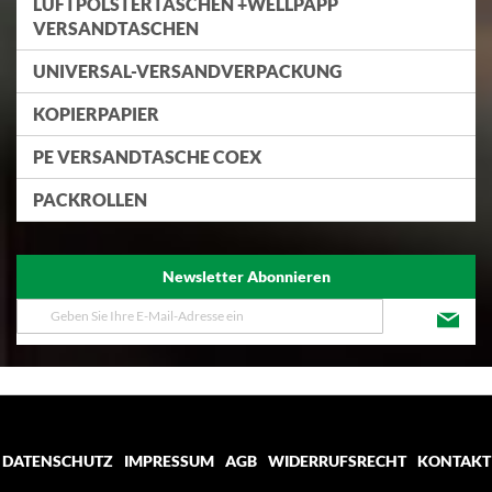
LUFTPOLSTERTASCHEN +WELLPAPP
VERSANDTASCHEN
UNIVERSAL-VERSANDVERPACKUNG
KOPIERPAPIER
PE VERSANDTASCHE COEX
PACKROLLEN
Newsletter Abonnieren
Melden
Sie
sich
für
unseren
Newsletter
an:
DATENSCHUTZ
IMPRESSUM
AGB
WIDERRUFSRECHT
KONTAKT