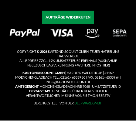
AUFTRÄGE WIDERRUFEN
COPYRIGHT
© 2026
KARTONDISCOUNT GMBH TEUER HAT BEI UNS
HAUSVERBOT.
ALLE PREISE ZZGL. 19% UMSATZSTEUER
FREI HAUS
(
AUSNAHME
INSELZUSCHLAG VERLINKUNG + WEITERE INFOS HIER)
KARTONDISCOUNT GMBH
| HARDTER WALDSTR. 4B | 41169
MOENCHENGLADBACH TEL.: 02161 - 65339 60 | FAX: 02161 - 65339 64 |
INFO@KARTONDISCOUNT.DE
AMTSGERICHT
MÖNCHENGLADBACH HRB 7068 | UMSATZSTEUER ID
DE224775149 |
GESCHÄFTSFÜHRER KLAUS HÖLTER
VERANTWORTLICHER IM SINNE VON § 5 TMG, § 55RSTV
BEREITGESTELLT VON DER
DEEPWARE GMBH