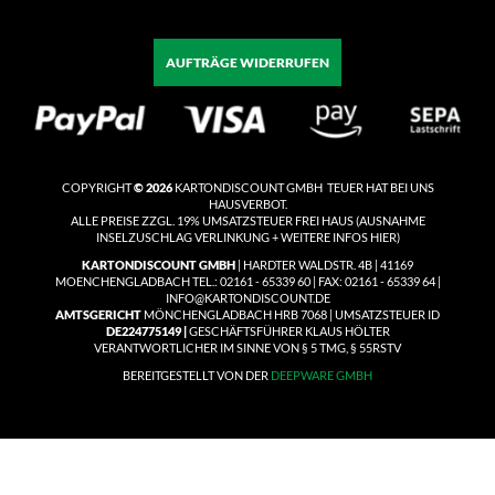
AUFTRÄGE WIDERRUFEN
COPYRIGHT
© 2026
KARTONDISCOUNT GMBH TEUER HAT BEI UNS
HAUSVERBOT.
ALLE PREISE ZZGL. 19% UMSATZSTEUER
FREI HAUS
(
AUSNAHME
INSELZUSCHLAG VERLINKUNG + WEITERE INFOS HIER)
KARTONDISCOUNT GMBH
| HARDTER WALDSTR. 4B | 41169
MOENCHENGLADBACH TEL.: 02161 - 65339 60 | FAX: 02161 - 65339 64 |
INFO@KARTONDISCOUNT.DE
AMTSGERICHT
MÖNCHENGLADBACH HRB 7068 | UMSATZSTEUER ID
DE224775149 |
GESCHÄFTSFÜHRER KLAUS HÖLTER
VERANTWORTLICHER IM SINNE VON § 5 TMG, § 55RSTV
BEREITGESTELLT VON DER
DEEPWARE GMBH