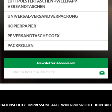
LUFTPOLSTERTASCHEN +WELLPAPP
VERSANDTASCHEN
UNIVERSAL-VERSANDVERPACKUNG
KOPIERPAPIER
PE VERSANDTASCHE COEX
PACKROLLEN
Newsletter Abonnieren
Melden
Sie
sich
für
unseren
Newsletter
an:
DATENSCHUTZ
IMPRESSUM
AGB
WIDERRUFSRECHT
KONTAKT