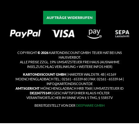
AUFTRÄGE WIDERRUFEN
COPYRIGHT
© 2026
KARTONDISCOUNT GMBH TEUER HAT BEI UNS
HAUSVERBOT.
ALLE PREISE ZZGL. 19% UMSATZSTEUER
FREI HAUS
(
AUSNAHME
INSELZUSCHLAG VERLINKUNG + WEITERE INFOS HIER)
KARTONDISCOUNT GMBH
| HARDTER WALDSTR. 4B | 41169
MOENCHENGLADBACH TEL.: 02161 - 65339 60 | FAX: 02161 - 65339 64 |
INFO@KARTONDISCOUNT.DE
AMTSGERICHT
MÖNCHENGLADBACH HRB 7068 | UMSATZSTEUER ID
DE224775149 |
GESCHÄFTSFÜHRER KLAUS HÖLTER
VERANTWORTLICHER IM SINNE VON § 5 TMG, § 55RSTV
BEREITGESTELLT VON DER
DEEPWARE GMBH