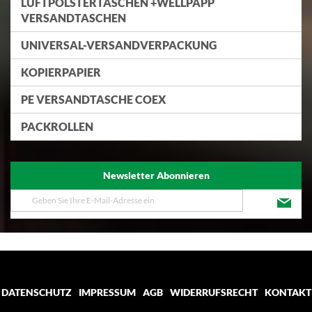
LUFTPOLSTERTASCHEN +WELLPAPP
VERSANDTASCHEN
UNIVERSAL-VERSANDVERPACKUNG
KOPIERPAPIER
PE VERSANDTASCHE COEX
PACKROLLEN
Newsletter Abonnieren
Melden
Sie
sich
für
unseren
Newsletter
an:
DATENSCHUTZ
IMPRESSUM
AGB
WIDERRUFSRECHT
KONTAKT