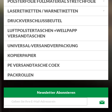
POLSTERFOLIE FÜLLMATERIAL STRETCHFOLIE
LASERETIKETTEN / WARNETIKETTEN
DRUCKVERSCHLUSSBEUTEL
LUFTPOLSTERTASCHEN +WELLPAPP
VERSANDTASCHEN
UNIVERSAL-VERSANDVERPACKUNG
KOPIERPAPIER
PE VERSANDTASCHE COEX
PACKROLLEN
Newsletter Abonnieren
Melden
Sie
sich