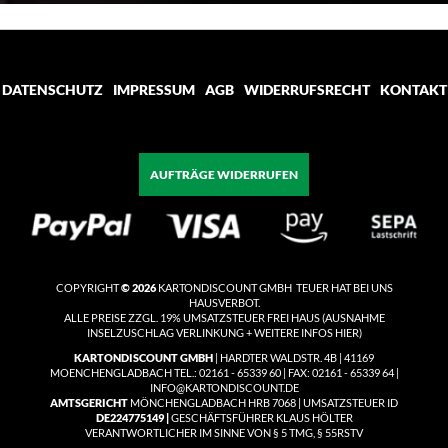
für
unseren
Newsletter
an:
DATENSCHUTZ
IMPRESSUM
AGB
WIDERRUFSRECHT
KONTAKT
AUFTRÄGE WIDERRUFEN
COPYRIGHT
© 2026
KARTONDISCOUNT GMBH TEUER HAT BEI UNS
HAUSVERBOT.
ALLE PREISE ZZGL. 19% UMSATZSTEUER
FREI HAUS
(
AUSNAHME
INSELZUSCHLAG VERLINKUNG + WEITERE INFOS HIER)
KARTONDISCOUNT GMBH
| HARDTER WALDSTR. 4B | 41169
MOENCHENGLADBACH TEL.: 02161 - 65339 60 | FAX: 02161 - 65339 64 |
INFO@KARTONDISCOUNT.DE
AMTSGERICHT
MÖNCHENGLADBACH HRB 7068 | UMSATZSTEUER ID
DE224775149 |
GESCHÄFTSFÜHRER KLAUS HÖLTER
VERANTWORTLICHER IM SINNE VON § 5 TMG, § 55RSTV