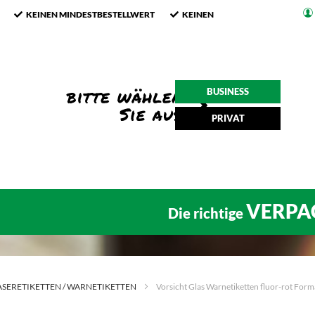
KEINEN MINDESTBESTELLWERT
KEINEN
BUSINESS
PRIVAT
VERPA
Die richtige
ASERETIKETTEN / WARNETIKETTEN
Vorsicht Glas Warnetiketten fluor-rot For