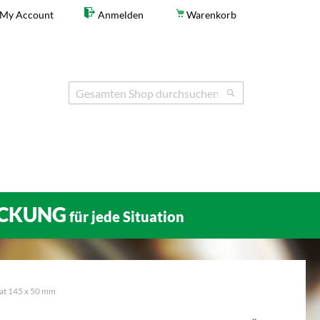
My Account
Anmelden
Warenkorb
Search
Search
CKUNG
für jede Situation
mat 145 x 50 mm