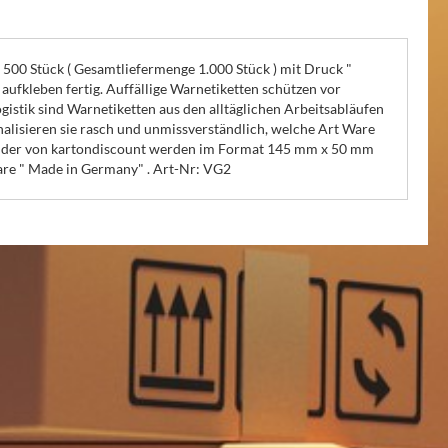
 500 Stück ( Gesamtliefermenge 1.000 Stück ) mit Druck "
aufkleben fertig. Auffällige Warnetiketten schützen vor
gistik sind Warnetiketten aus den alltäglichen Arbeitsabläufen
alisieren sie rasch und unmissverständlich, welche Art Ware
childer von kartondiscount werden im Format 145 mm x 50 mm
 Ware " Made in Germany" . Art-Nr: VG2