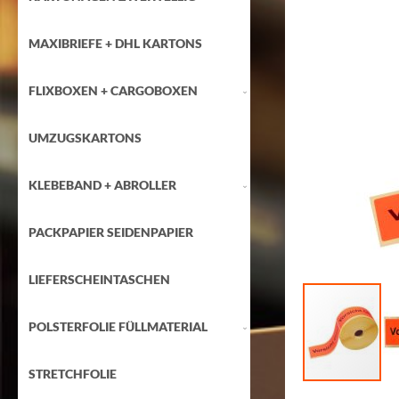
Zum
Ende
der
MAXIBRIEFE + DHL KARTONS
Bildgalerie
springen
FLIXBOXEN + CARGOBOXEN
UMZUGSKARTONS
KLEBEBAND + ABROLLER
PACKPAPIER SEIDENPAPIER
LIEFERSCHEINTASCHEN
POLSTERFOLIE FÜLLMATERIAL
STRETCHFOLIE
Zum