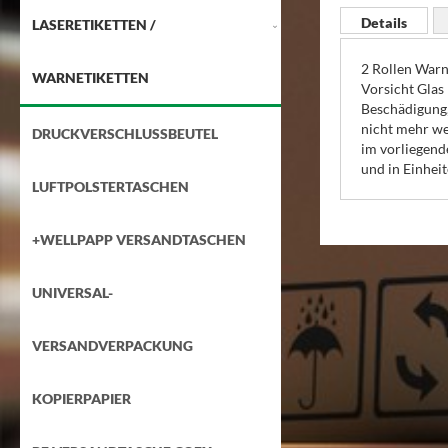
Anfang
Details
LASERETIKETTEN /
der
Bildgalerie
2 Rollen Warn
springen
WARNETIKETTEN
Vorsicht Glas 
Beschädigung,
nicht mehr we
DRUCKVERSCHLUSSBEUTEL
im vorliegend
und in Einheit
LUFTPOLSTERTASCHEN
+WELLPAPP VERSANDTASCHEN
UNIVERSAL-
VERSANDVERPACKUNG
KOPIERPAPIER