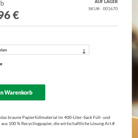
AUF LAGER
ab
SKU
001670
96 €
ge
en Warenkorb
das braune Papierfüllmaterial im 400-Liter-Sack Füll- und
, aus 100 % Recyclingpapier, die wirtschaftliche Lösung Art.#