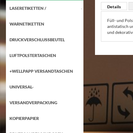
Anfang
Details
LASERETIKETTEN /
der
Bildgalerie
Füll- und Pol
springen
WARNETIKETTEN
antistatisch 
und dekorati
DRUCKVERSCHLUSSBEUTEL
LUFTPOLSTERTASCHEN
+WELLPAPP VERSANDTASCHEN
UNIVERSAL-
VERSANDVERPACKUNG
KOPIERPAPIER