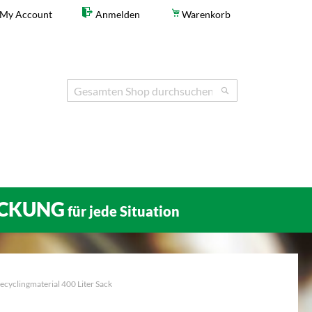
My Account
Anmelden
Warenkorb
Search
Search
CKUNG
für jede Situation
Recyclingmaterial 400 Liter Sack