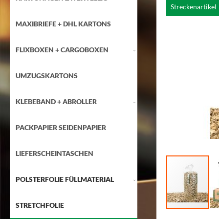
Zum
Streckenartikel
Ende
der
MAXIBRIEFE + DHL KARTONS
Bildgalerie
springen
FLIXBOXEN + CARGOBOXEN
UMZUGSKARTONS
KLEBEBAND + ABROLLER
PACKPAPIER SEIDENPAPIER
LIEFERSCHEINTASCHEN
POLSTERFOLIE FÜLLMATERIAL
STRETCHFOLIE
Zum