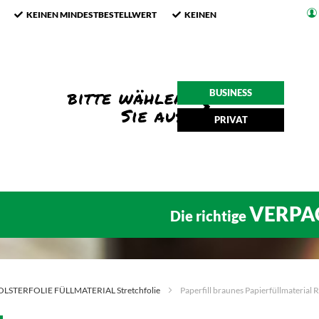
KEINEN MINDESTBESTELLWERT
KEINEN
BUSINESS
PRIVAT
VERPA
Die richtige
OLSTERFOLIE FÜLLMATERIAL Stretchfolie
Paperfill braunes Papierfüllmaterial 