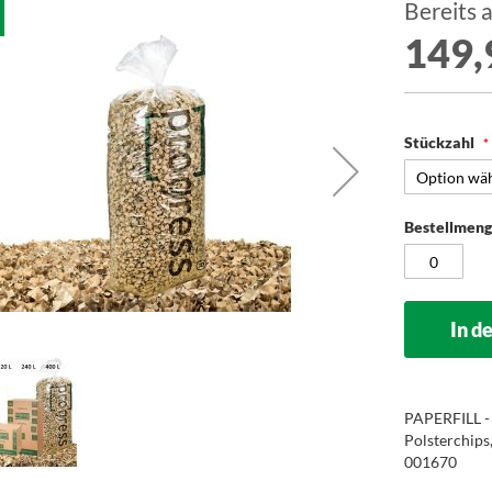
Bereits 
149,
Stückzahl
Bestellmen
In d
PAPERFILL - 
Polsterchips
001670