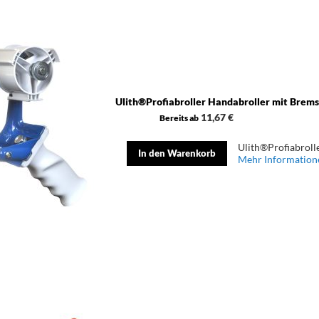
Ulith®Profiabroller Handabroller mit Brem
11,67 €
Bereits ab
Ulith®Profiabroll
In den Warenkorb
Mehr Information