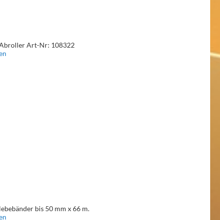
 Abroller Art-Nr: 108322
en
lebebänder bis 50 mm x 66 m.
en