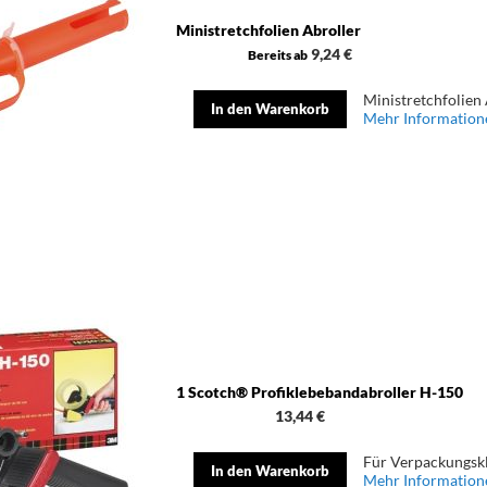
Ministretchfolien Abroller
9,24 €
Bereits ab
Ministretchfolien
In den Warenkorb
Mehr Information
1 Scotch® Profiklebebandabroller H-150
13,44 €
Für Verpackungsk
In den Warenkorb
Mehr Information