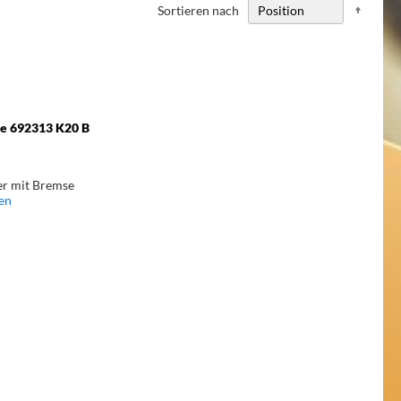
Abste
Sortieren nach
sortie
se 692313 K20 B
er mit Bremse
en