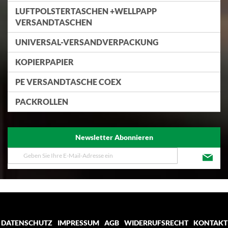
LUFTPOLSTERTASCHEN +WELLPAPP
VERSANDTASCHEN
UNIVERSAL-VERSANDVERPACKUNG
KOPIERPAPIER
PE VERSANDTASCHE COEX
PACKROLLEN
Newsletter Abonnieren
Melden
Sie
sich
für
unseren
Newsletter
an:
DATENSCHUTZ
IMPRESSUM
AGB
WIDERRUFSRECHT
KONTAKT