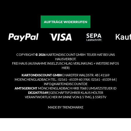
AUFTRÄGE WIDERRUFEN
COPYRIGHT
© 2026
KARTONDISCOUNT GMBH TEUER HAT BEI UNS
HAUSVERBOT.
FREI HAUS
(
AUSNAHME INSELZUSCHLAG VERLINKUNG + WEITERE INFOS
HIER)
KARTONDISCOUNT GMBH
| HARDTER WALDSTR. 4B | 41169
MOENCHENGLADBACH TEL.: 02161 - 65339 60 | FAX: 02161 - 65339 64 |
INFO@KARTONDISCOUNT.DE
AMTSGERICHT
MÖNCHENGLADBACH HRB 7068 | UMSATZSTEUER ID
DE224775149 |
GESCHÄFTSFÜHRER KLAUS HÖLTER
VERANTWORTLICHER IM SINNE VON § 5 TMG, § 55RSTV
MADE BY TRENDMARKE