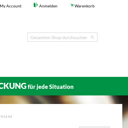
My Account
Anmelden
Warenkorb
Search
Search
CKUNG
für jede Situation
P K14.04