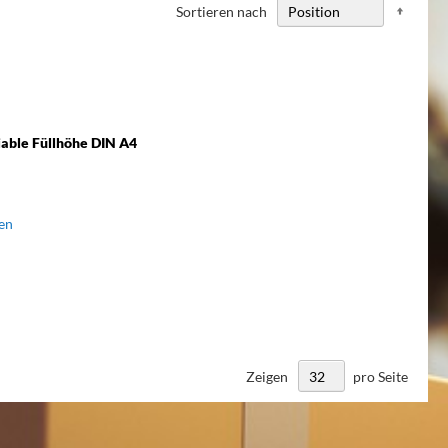
Abste
Sortieren nach
sortie
iable Füllhöhe DIN A4
en
Zeigen
pro Seite