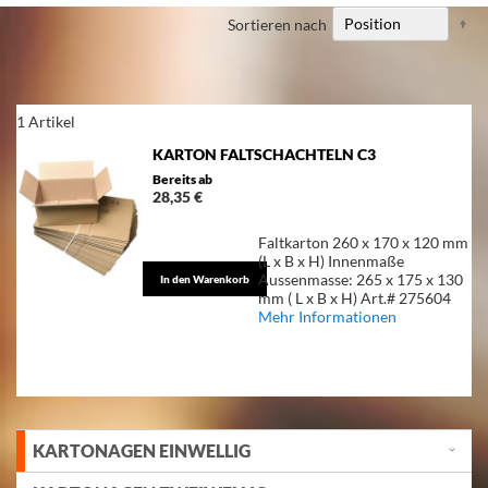
Ab
Sortieren nach
so
1
Artikel
KARTON FALTSCHACHTELN C3
Bereits ab
28,35 €
Faltkarton 260 x 170 x 120 mm
(L x B x H) Innenmaße
Aussenmasse: 265 x 175 x 130
In den Warenkorb
mm ( L x B x H) Art.# 275604
Mehr Informationen
KARTONAGEN EINWELLIG