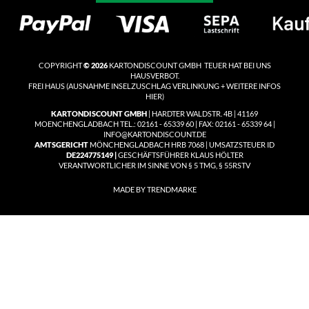
COPYRIGHT
© 2026
KARTONDISCOUNT GMBH TEUER HAT BEI UNS
HAUSVERBOT.
FREI HAUS
(
AUSNAHME INSELZUSCHLAG VERLINKUNG + WEITERE INFOS
HIER)
KARTONDISCOUNT GMBH
| HARDTER WALDSTR. 4B | 41169
MOENCHENGLADBACH TEL.: 02161 - 65339 60 | FAX: 02161 - 65339 64 |
INFO@KARTONDISCOUNT.DE
AMTSGERICHT
MÖNCHENGLADBACH HRB 7068 | UMSATZSTEUER ID
DE224775149 |
GESCHÄFTSFÜHRER KLAUS HÖLTER
VERANTWORTLICHER IM SINNE VON § 5 TMG, § 55RSTV
MADE BY TRENDMARKE