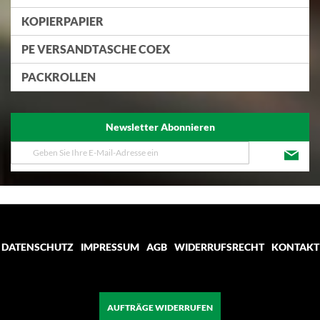
KOPIERPAPIER
PE VERSANDTASCHE COEX
PACKROLLEN
Newsletter Abonnieren
Melden
Sie
sich
für
unseren
Newsletter
an:
DATENSCHUTZ
IMPRESSUM
AGB
WIDERRUFSRECHT
KONTAKT
AUFTRÄGE WIDERRUFEN