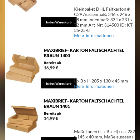
Kleinpaket DHL Faltkarton #
C29 Aussenmaß: 346 x 246 x
78 mm Innenmaß: 334 x 231 x
In den Warenkorb
72 mm Art-Nr: 314500 ID: KT-
35-25-8
Mehr Informationen
MAXIBRIEF- KARTON FALTSCHACHTEL
BRAUN 1400
Bereits ab
16,99 €
L x B x H 205 x 130 x 45 mm
In den Warenkorb
Mehr Informationen
MAXIBRIEF- KARTON FALTSCHACHTEL
BRAUN 1401
Bereits ab
14,99 €
Maße innen ( L x B x H) : ca. 232
x 145 x 40 mm, Maße ausssen (