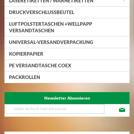
LASERETIKETTEN / WARNETIKETTEN
DRUCKVERSCHLUSSBEUTEL
LUFTPOLSTERTASCHEN +WELLPAPP
VERSANDTASCHEN
UNIVERSAL-VERSANDVERPACKUNG
KOPIERPAPIER
PE VERSANDTASCHE COEX
PACKROLLEN
Newsletter Abonnieren
Melden
Sie
sich
für
unseren