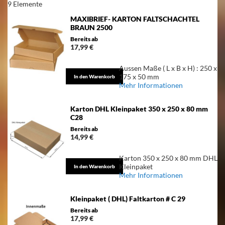
9
Elemente
Newsletter
an:
MAXIBRIEF- KARTON FALTSCHACHTEL
BRAUN 2500
Bereits ab
17,99 €
Aussen Maße ( L x B x H) : 250 x
175 x 50 mm
In den Warenkorb
Mehr Informationen
Karton DHL Kleinpaket 350 x 250 x 80 mm
C28
Bereits ab
14,99 €
Karton 350 x 250 x 80 mm DHL
Kleinpaket
In den Warenkorb
Mehr Informationen
Kleinpaket ( DHL) Faltkarton # C 29
Bereits ab
17,99 €