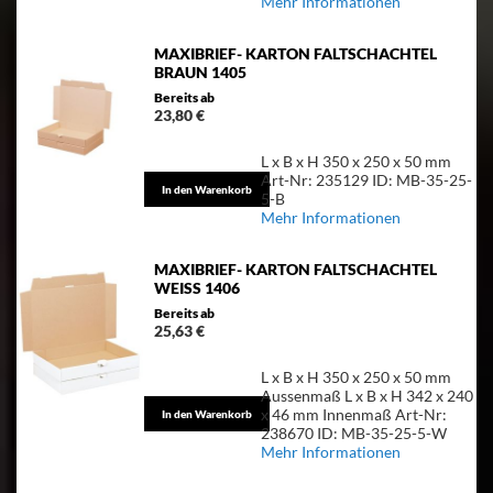
Mehr Informationen
MAXIBRIEF- KARTON FALTSCHACHTEL
BRAUN 1405
Bereits ab
23,80 €
L x B x H 350 x 250 x 50 mm
Art-Nr: 235129 ID: MB-35-25-
In den Warenkorb
5-B
Mehr Informationen
MAXIBRIEF- KARTON FALTSCHACHTEL
WEISS 1406
Bereits ab
25,63 €
L x B x H 350 x 250 x 50 mm
Aussenmaß L x B x H 342 x 240
x 46 mm Innenmaß Art-Nr:
In den Warenkorb
238670 ID: MB-35-25-5-W
Mehr Informationen