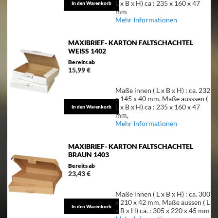
L x B x H) ca : 235 x 160 x 47
In den Warenkorb
mm
Mehr Informationen
MAXIBRIEF- KARTON FALTSCHACHTEL
WEISS 1402
Bereits ab
15,99 €
Maße innen ( L x B x H) : ca. 232
x 145 x 40 mm, Maße ausssen (
L x B x H) ca : 235 x 160 x 47
In den Warenkorb
mm,
Mehr Informationen
MAXIBRIEF- KARTON FALTSCHACHTEL
BRAUN 1403
Bereits ab
23,43 €
Maße innen ( L x B x H) : ca. 300
x 210 x 42 mm, Maße aussen ( L
In den Warenkorb
x B x H) ca. : 305 x 220 x 45 mm