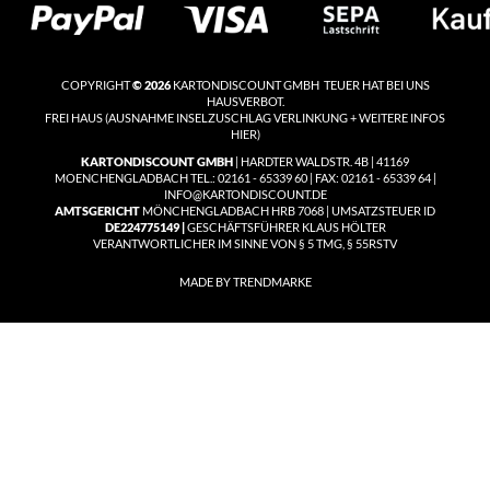
COPYRIGHT
© 2026
KARTONDISCOUNT GMBH TEUER HAT BEI UNS
HAUSVERBOT.
FREI HAUS
(
AUSNAHME INSELZUSCHLAG VERLINKUNG + WEITERE INFOS
HIER)
KARTONDISCOUNT GMBH
| HARDTER WALDSTR. 4B | 41169
MOENCHENGLADBACH TEL.: 02161 - 65339 60 | FAX: 02161 - 65339 64 |
INFO@KARTONDISCOUNT.DE
AMTSGERICHT
MÖNCHENGLADBACH HRB 7068 | UMSATZSTEUER ID
DE224775149 |
GESCHÄFTSFÜHRER KLAUS HÖLTER
VERANTWORTLICHER IM SINNE VON § 5 TMG, § 55RSTV
MADE BY TRENDMARKE