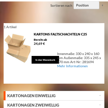
Ab
Sortieren nach
so
1
Artikel
KARTONS FALTSCHACHTELN C25
Bereits ab
24,69 €
Innenmaße: 330 x 240 x 160
mm Außenmaße: 335 x 245 x
In den Warenkorb
170 mm Art-Nr: 281694
Mehr Informationen
KARTONAGEN EINWELLIG
KARTONAGEN ZWEIWELLIG