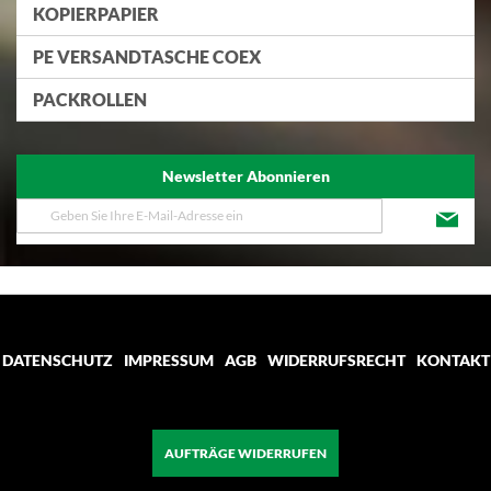
KOPIERPAPIER
PE VERSANDTASCHE COEX
PACKROLLEN
Newsletter Abonnieren
Melden
Sie
sich
für
unseren
Newsletter
an:
DATENSCHUTZ
IMPRESSUM
AGB
WIDERRUFSRECHT
KONTAKT
AUFTRÄGE WIDERRUFEN