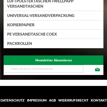
LUFTPOLSTERTASCHEN +WELLPAPP
VERSANDTASCHEN
UNIVERSAL-VERSANDVERPACKUNG
KOPIERPAPIER
PE VERSANDTASCHE COEX
PACKROLLEN
Newsletter Abonnieren
Melden
Sie
sich
für
unseren
Newsletter
an:
DATENSCHUTZ
IMPRESSUM
AGB
WIDERRUFSRECHT
KONTAKT