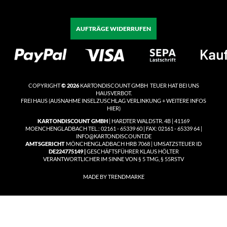
AUFTRÄGE WIDERRUFEN
COPYRIGHT
© 2026
KARTONDISCOUNT GMBH TEUER HAT BEI UNS
HAUSVERBOT.
FREI HAUS
(
AUSNAHME INSELZUSCHLAG VERLINKUNG + WEITERE INFOS
HIER)
KARTONDISCOUNT GMBH
| HARDTER WALDSTR. 4B | 41169
MOENCHENGLADBACH TEL.: 02161 - 65339 60 | FAX: 02161 - 65339 64 |
INFO@KARTONDISCOUNT.DE
AMTSGERICHT
MÖNCHENGLADBACH HRB 7068 | UMSATZSTEUER ID
DE224775149 |
GESCHÄFTSFÜHRER KLAUS HÖLTER
VERANTWORTLICHER IM SINNE VON § 5 TMG, § 55RSTV
MADE BY TRENDMARKE