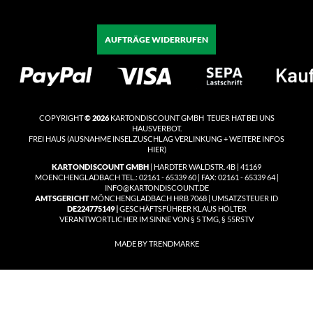
AUFTRÄGE WIDERRUFEN
COPYRIGHT
© 2026
KARTONDISCOUNT GMBH TEUER HAT BEI UNS
HAUSVERBOT.
FREI HAUS
(
AUSNAHME INSELZUSCHLAG VERLINKUNG + WEITERE INFOS
HIER)
KARTONDISCOUNT GMBH
| HARDTER WALDSTR. 4B | 41169
MOENCHENGLADBACH TEL.: 02161 - 65339 60 | FAX: 02161 - 65339 64 |
INFO@KARTONDISCOUNT.DE
AMTSGERICHT
MÖNCHENGLADBACH HRB 7068 | UMSATZSTEUER ID
DE224775149 |
GESCHÄFTSFÜHRER KLAUS HÖLTER
VERANTWORTLICHER IM SINNE VON § 5 TMG, § 55RSTV
MADE BY TRENDMARKE