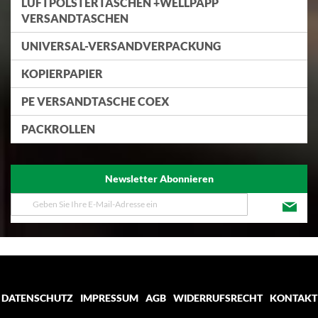
LUFTPOLSTERTASCHEN +WELLPAPP
VERSANDTASCHEN
UNIVERSAL-VERSANDVERPACKUNG
KOPIERPAPIER
PE VERSANDTASCHE COEX
PACKROLLEN
Newsletter Abonnieren
Melden
Sie
sich
für
unseren
Newsletter
an:
DATENSCHUTZ
IMPRESSUM
AGB
WIDERRUFSRECHT
KONTAKT