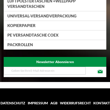
LUFTPOLSTERTASCHEN +WELLPAPP
VERSANDTASCHEN
UNIVERSAL-VERSANDVERPACKUNG
KOPIERPAPIER
PE VERSANDTASCHE COEX
PACKROLLEN
Newsletter Abonnieren
Melden
Sie
sich
für
unseren
Newsletter
an:
DATENSCHUTZ
IMPRESSUM
AGB
WIDERRUFSRECHT
KONTAKT