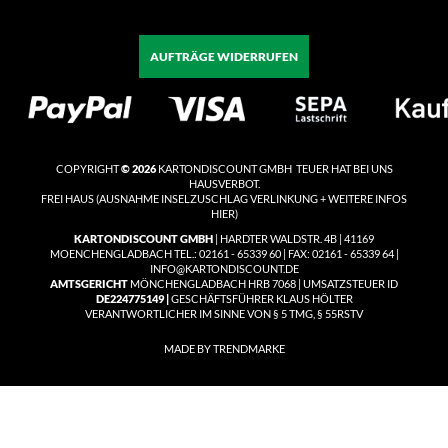
AUFTRÄGE WIDERRUFEN
COPYRIGHT
© 2026
KARTONDISCOUNT GMBH TEUER HAT BEI UNS
HAUSVERBOT.
FREI HAUS
(
AUSNAHME INSELZUSCHLAG VERLINKUNG + WEITERE INFOS
HIER)
KARTONDISCOUNT GMBH
| HARDTER WALDSTR. 4B | 41169
MOENCHENGLADBACH TEL.: 02161 - 65339 60 | FAX: 02161 - 65339 64 |
INFO@KARTONDISCOUNT.DE
AMTSGERICHT
MÖNCHENGLADBACH HRB 7068 | UMSATZSTEUER ID
DE224775149 |
GESCHÄFTSFÜHRER KLAUS HÖLTER
VERANTWORTLICHER IM SINNE VON § 5 TMG, § 55RSTV
MADE BY TRENDMARKE