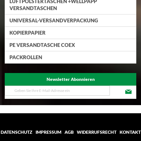
LUFTPOLSTERTASCHEN +WELLPAPP
VERSANDTASCHEN
UNIVERSAL-VERSANDVERPACKUNG
KOPIERPAPIER
PE VERSANDTASCHE COEX
PACKROLLEN
Newsletter Abonnieren
Melden
Sie
sich
für
unseren
Newsletter
an:
DATENSCHUTZ
IMPRESSUM
AGB
WIDERRUFSRECHT
KONTAKT