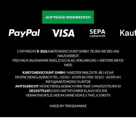
AUFTRÄGE WIDERRUFEN
COPYRIGHT
© 2026
KARTONDISCOUNT GMBH TEUER HAT BEI UNS
HAUSVERBOT.
FREI HAUS
(
AUSNAHME INSELZUSCHLAG VERLINKUNG + WEITERE INFOS
HIER)
KARTONDISCOUNT GMBH
| HARDTER WALDSTR. 4B | 41169
MOENCHENGLADBACH TEL.: 02161 - 65339 60 | FAX: 02161 - 65339 64 |
INFO@KARTONDISCOUNT.DE
AMTSGERICHT
MÖNCHENGLADBACH HRB 7068 | UMSATZSTEUER ID
DE224775149 |
GESCHÄFTSFÜHRER KLAUS HÖLTER
VERANTWORTLICHER IM SINNE VON § 5 TMG, § 55RSTV
MADE BY TRENDMARKE