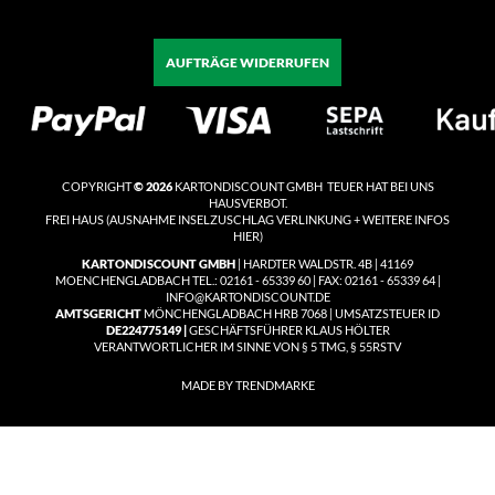
AUFTRÄGE WIDERRUFEN
COPYRIGHT
© 2026
KARTONDISCOUNT GMBH TEUER HAT BEI UNS
HAUSVERBOT.
FREI HAUS
(
AUSNAHME INSELZUSCHLAG VERLINKUNG + WEITERE INFOS
HIER)
KARTONDISCOUNT GMBH
| HARDTER WALDSTR. 4B | 41169
MOENCHENGLADBACH TEL.: 02161 - 65339 60 | FAX: 02161 - 65339 64 |
INFO@KARTONDISCOUNT.DE
AMTSGERICHT
MÖNCHENGLADBACH HRB 7068 | UMSATZSTEUER ID
DE224775149 |
GESCHÄFTSFÜHRER KLAUS HÖLTER
VERANTWORTLICHER IM SINNE VON § 5 TMG, § 55RSTV
MADE BY TRENDMARKE