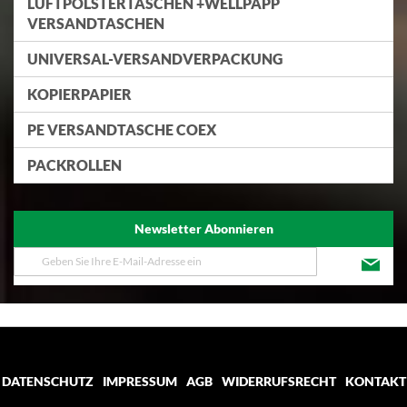
LUFTPOLSTERTASCHEN +WELLPAPP
VERSANDTASCHEN
UNIVERSAL-VERSANDVERPACKUNG
KOPIERPAPIER
PE VERSANDTASCHE COEX
PACKROLLEN
Newsletter Abonnieren
Melden
Sie
sich
für
unseren
Newsletter
an:
DATENSCHUTZ
IMPRESSUM
AGB
WIDERRUFSRECHT
KONTAKT