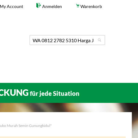
My Account
Anmelden
Warenkorb
Search
Search
CKUNG
für jede Situation
 Ruko Murah Semin Gunungkidul"