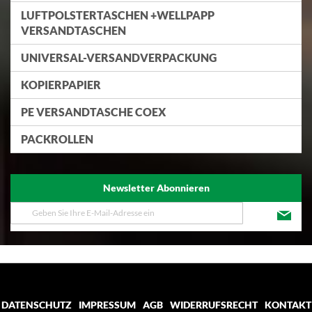
LUFTPOLSTERTASCHEN +WELLPAPP
VERSANDTASCHEN
UNIVERSAL-VERSANDVERPACKUNG
KOPIERPAPIER
PE VERSANDTASCHE COEX
PACKROLLEN
Newsletter Abonnieren
Melden
Sie
sich
für
unseren
Newsletter
an:
DATENSCHUTZ
IMPRESSUM
AGB
WIDERRUFSRECHT
KONTAKT