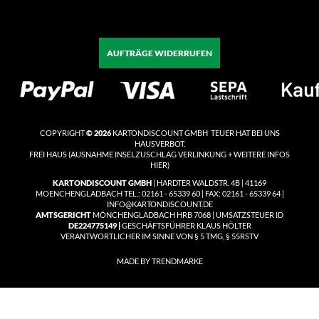
AUFTRÄGE WIDERRUFEN
COPYRIGHT
© 2026
KARTONDISCOUNT GMBH TEUER HAT BEI UNS
HAUSVERBOT.
FREI HAUS
(
AUSNAHME INSELZUSCHLAG VERLINKUNG + WEITERE INFOS
HIER)
KARTONDISCOUNT GMBH
| HARDTER WALDSTR. 4B | 41169
MOENCHENGLADBACH TEL.: 02161 - 65339 60 | FAX: 02161 - 65339 64 |
INFO@KARTONDISCOUNT.DE
AMTSGERICHT
MÖNCHENGLADBACH HRB 7068 | UMSATZSTEUER ID
DE224775149 |
GESCHÄFTSFÜHRER KLAUS HÖLTER
VERANTWORTLICHER IM SINNE VON § 5 TMG, § 55RSTV
MADE BY TRENDMARKE