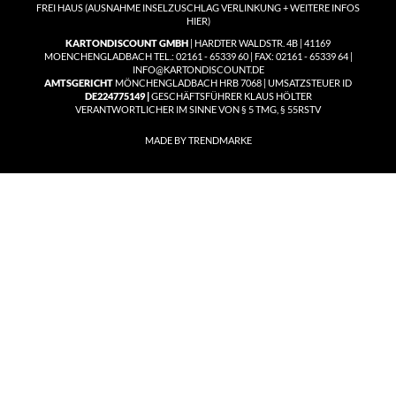
FREI HAUS
(
AUSNAHME INSELZUSCHLAG VERLINKUNG + WEITERE INFOS
HIER)
KARTONDISCOUNT GMBH
| HARDTER WALDSTR. 4B | 41169
MOENCHENGLADBACH TEL.: 02161 - 65339 60 | FAX: 02161 - 65339 64 |
INFO@KARTONDISCOUNT.DE
AMTSGERICHT
MÖNCHENGLADBACH HRB 7068 | UMSATZSTEUER ID
DE224775149 |
GESCHÄFTSFÜHRER KLAUS HÖLTER
VERANTWORTLICHER IM SINNE VON § 5 TMG, § 55RSTV
MADE BY TRENDMARKE