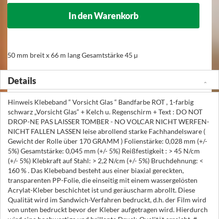
In den Warenkorb
50 mm breit x 66 m lang Gesamtstärke 45 µ
Details
Hinweis Klebeband “ Vorsicht Glas “ Bandfarbe ROT , 1-farbig
schwarz „Vorsicht Glas“ + Kelch u. Regenschirm + Text : DO NOT
DROP-NE PAS LAISSER TOMBER - NO VOLCAR NICHT WERFEN-
NICHT FALLEN LASSEN leise abrollend starke Fachhandelsware (
Gewicht der Rolle über 170 GRAMM ) Folienstärke: 0,028 mm (+/-
5%) Gesamtstärke: 0,045 mm (+/- 5%) Reißfestigkeit : > 45 N/cm
(+/- 5%) Klebkraft auf Stahl: > 2,2 N/cm (+/- 5%) Bruchdehnung: <
160 % . Das Klebeband besteht aus einer biaxial gereckten,
transparenten PP-Folie, die einseitig mit einem wassergelösten
Acrylat-Kleber beschichtet ist und geräuscharm abrollt. Diese
Qualität wird im Sandwich-Verfahren bedruckt, d.h. der Film wird
von unten bedruckt bevor der Kleber aufgetragen wird. Hierdurch