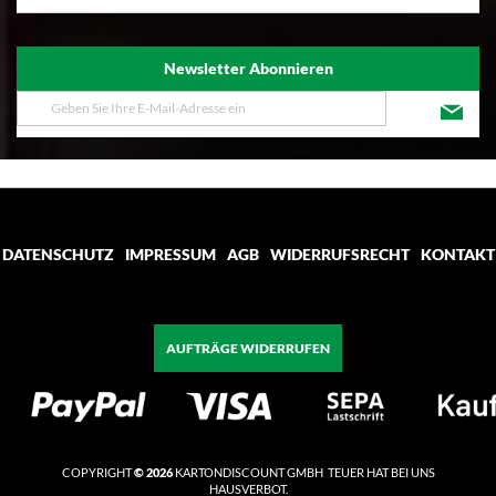
Newsletter Abonnieren
Melden
Sie
sich
für
unseren
Newsletter
an:
DATENSCHUTZ
IMPRESSUM
AGB
WIDERRUFSRECHT
KONTAKT
AUFTRÄGE WIDERRUFEN
COPYRIGHT
© 2026
KARTONDISCOUNT GMBH TEUER HAT BEI UNS
HAUSVERBOT.