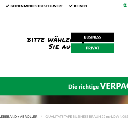
KEINEN MINDESTBESTELLWERT
KEINEN
BUSINESS
PRIVAT
VERPA
Die richtige
LEBEBAND + ABROLLER
QUALITÄTS TAPE BUSINESS BRAUN 55 my LOW NOIS