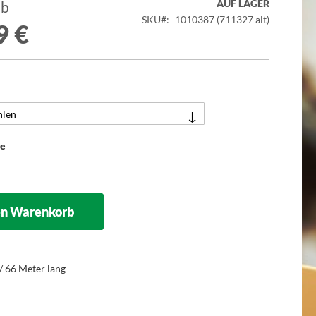
AUF LAGER
ab
SKU
1010387 (711327 alt)
9 €
ge
en Warenkorb
/ 66 Meter lang