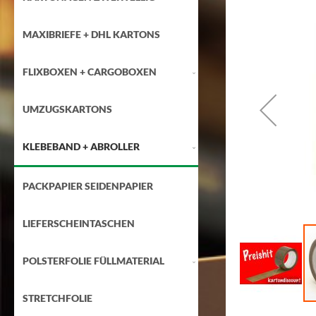
Zum
Ende
der
MAXIBRIEFE + DHL KARTONS
Bildgalerie
springen
FLIXBOXEN + CARGOBOXEN
UMZUGSKARTONS
KLEBEBAND + ABROLLER
PACKPAPIER SEIDENPAPIER
LIEFERSCHEINTASCHEN
POLSTERFOLIE FÜLLMATERIAL
STRETCHFOLIE
Zum