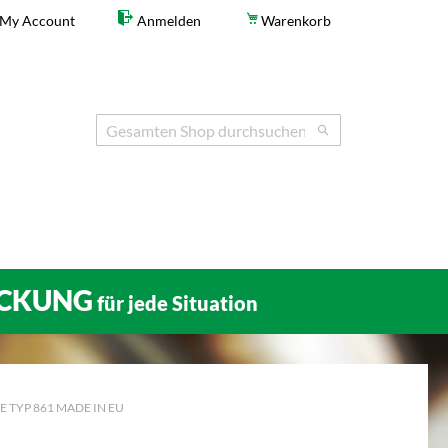
My Account
Anmelden
Warenkorb
Search
Search
CKUNG
für jede Situation
E TYP 861 MADE IN EU