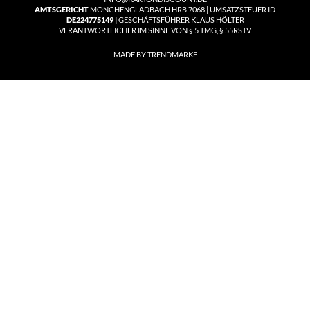
AMTSGERICHT
MÖNCHENGLADBACH HRB 7068 | UMSATZSTEUER ID
DE224775149 |
GESCHÄFTSFÜHRER KLAUS HÖLTER
VERANTWORTLICHER IM SINNE VON § 5 TMG, § 55RSTV
MADE BY TRENDMARKE