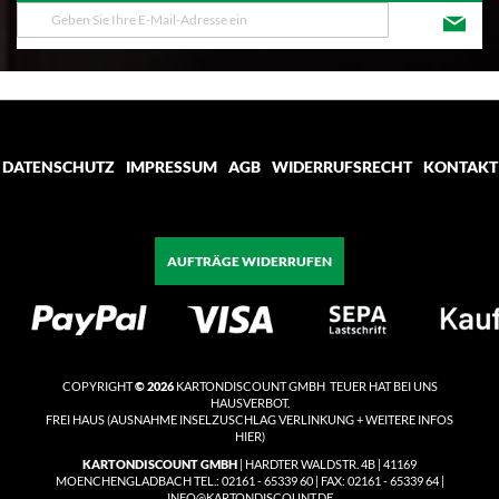
Melden
Sie
sich
für
unseren
Newsletter
an:
DATENSCHUTZ
IMPRESSUM
AGB
WIDERRUFSRECHT
KONTAKT
AUFTRÄGE WIDERRUFEN
COPYRIGHT
© 2026
KARTONDISCOUNT GMBH TEUER HAT BEI UNS
HAUSVERBOT.
FREI HAUS
(
AUSNAHME INSELZUSCHLAG VERLINKUNG + WEITERE INFOS
HIER)
KARTONDISCOUNT GMBH
| HARDTER WALDSTR. 4B | 41169
MOENCHENGLADBACH TEL.: 02161 - 65339 60 | FAX: 02161 - 65339 64 |
INFO@KARTONDISCOUNT.DE