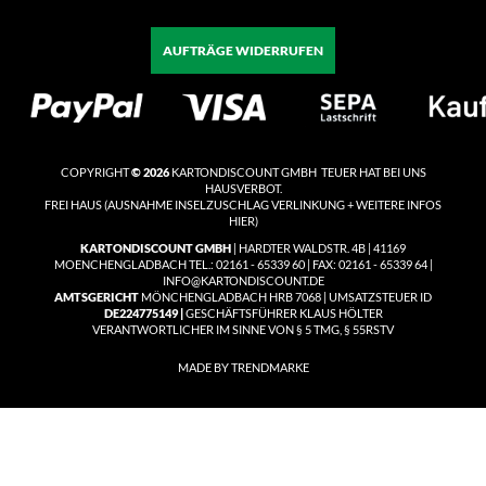
AUFTRÄGE WIDERRUFEN
COPYRIGHT
© 2026
KARTONDISCOUNT GMBH TEUER HAT BEI UNS
HAUSVERBOT.
FREI HAUS
(
AUSNAHME INSELZUSCHLAG VERLINKUNG + WEITERE INFOS
HIER)
KARTONDISCOUNT GMBH
| HARDTER WALDSTR. 4B | 41169
MOENCHENGLADBACH TEL.: 02161 - 65339 60 | FAX: 02161 - 65339 64 |
INFO@KARTONDISCOUNT.DE
AMTSGERICHT
MÖNCHENGLADBACH HRB 7068 | UMSATZSTEUER ID
DE224775149 |
GESCHÄFTSFÜHRER KLAUS HÖLTER
VERANTWORTLICHER IM SINNE VON § 5 TMG, § 55RSTV
MADE BY TRENDMARKE