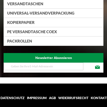
VERSANDTASCHEN
UNIVERSAL-VERSANDVERPACKUNG
KOPIERPAPIER
PE VERSANDTASCHE COEX
PACKROLLEN
Newsletter Abonnieren
Melden
Sie
sich
für
unseren
Newsletter
an:
DATENSCHUTZ
IMPRESSUM
AGB
WIDERRUFSRECHT
KONTAKT