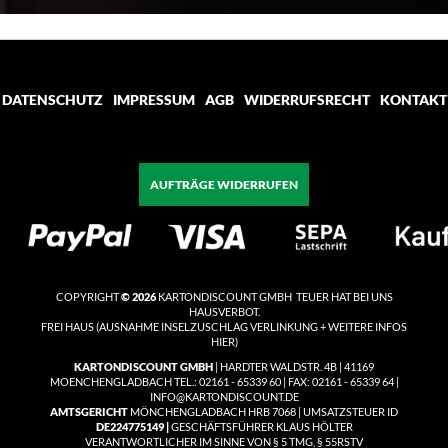
sich
für
unseren
Newsletter
an:
DATENSCHUTZ
IMPRESSUM
AGB
WIDERRUFSRECHT
KONTAKT
AUFTRÄGE WIDERRUFEN
COPYRIGHT
© 2026
KARTONDISCOUNT GMBH TEUER HAT BEI UNS
HAUSVERBOT.
FREI HAUS
(
AUSNAHME INSELZUSCHLAG VERLINKUNG + WEITERE INFOS
HIER)
KARTONDISCOUNT GMBH
| HARDTER WALDSTR. 4B | 41169
MOENCHENGLADBACH TEL.: 02161 - 65339 60 | FAX: 02161 - 65339 64 |
INFO@KARTONDISCOUNT.DE
AMTSGERICHT
MÖNCHENGLADBACH HRB 7068 | UMSATZSTEUER ID
DE224775149 |
GESCHÄFTSFÜHRER KLAUS HÖLTER
VERANTWORTLICHER IM SINNE VON § 5 TMG, § 55RSTV