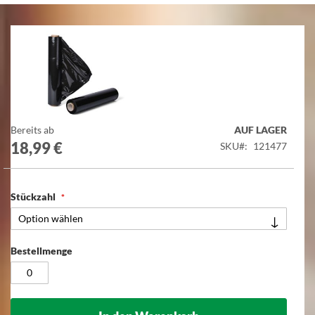
Zum
Ende
der
Bildgalerie
springen
Zum
Bereits ab
AUF LAGER
Anfang
18,99 €
SKU
121477
der
Bildgalerie
springen
Stückzahl
Bestellmenge