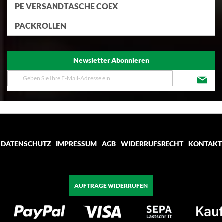
PE VERSANDTASCHE COEX
PACKROLLEN
Newsletter Abonnieren
Melden
Sie
sich
für
unseren
Newsletter
an:
DATENSCHUTZ
IMPRESSUM
AGB
WIDERRUFSRECHT
KONTAKT
AUFTRÄGE WIDERRUFEN