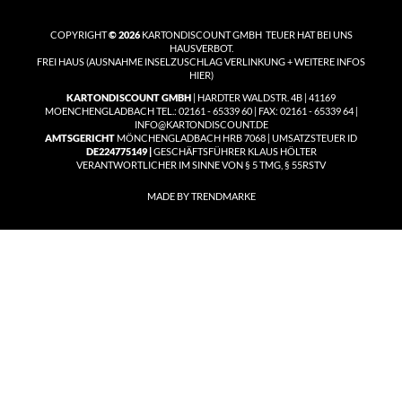
COPYRIGHT
© 2026
KARTONDISCOUNT GMBH TEUER HAT BEI UNS
HAUSVERBOT.
FREI HAUS
(
AUSNAHME INSELZUSCHLAG VERLINKUNG + WEITERE INFOS
HIER)
KARTONDISCOUNT GMBH
| HARDTER WALDSTR. 4B | 41169
MOENCHENGLADBACH TEL.: 02161 - 65339 60 | FAX: 02161 - 65339 64 |
INFO@KARTONDISCOUNT.DE
AMTSGERICHT
MÖNCHENGLADBACH HRB 7068 | UMSATZSTEUER ID
DE224775149 |
GESCHÄFTSFÜHRER KLAUS HÖLTER
VERANTWORTLICHER IM SINNE VON § 5 TMG, § 55RSTV
MADE BY TRENDMARKE