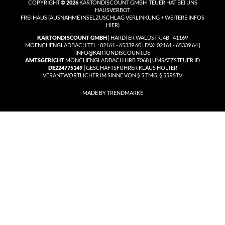
COPYRIGHT
© 2026
KARTONDISCOUNT GMBH TEUER HAT BEI UNS
HAUSVERBOT.
FREI HAUS
(
AUSNAHME INSELZUSCHLAG VERLINKUNG + WEITERE INFOS
HIER)
KARTONDISCOUNT GMBH
| HARDTER WALDSTR. 4B | 41169
MOENCHENGLADBACH TEL.: 02161 - 65339 60 | FAX: 02161 - 65339 64 |
INFO@KARTONDISCOUNT.DE
AMTSGERICHT
MÖNCHENGLADBACH HRB 7068 | UMSATZSTEUER ID
DE224775149 |
GESCHÄFTSFÜHRER KLAUS HÖLTER
VERANTWORTLICHER IM SINNE VON § 5 TMG, § 55RSTV
MADE BY TRENDMARKE