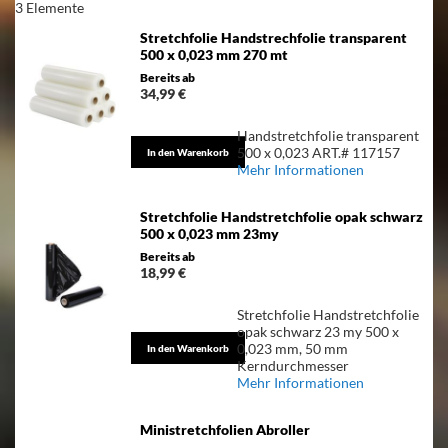
3
Elemente
Newsletter
an:
Stretchfolie Handstrechfolie transparent
500 x 0,023 mm 270 mt
Bereits ab
34,99 €
Handstretchfolie transparent
500 x 0,023 ART.# 117157
In den Warenkorb
Mehr Informationen
Stretchfolie Handstretchfolie opak schwarz
500 x 0,023 mm 23my
Bereits ab
18,99 €
Stretchfolie Handstretchfolie
opak schwarz 23 my 500 x
0,023 mm, 50 mm
In den Warenkorb
Kerndurchmesser
Mehr Informationen
Ministretchfolien Abroller