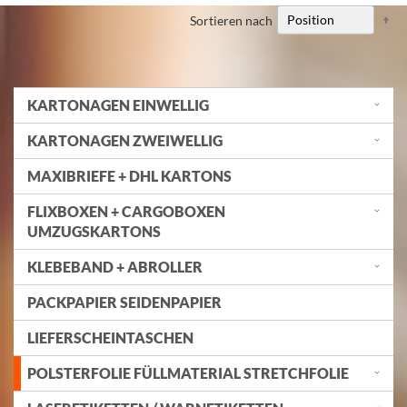
Ab
Sortieren nach
so
KARTONAGEN EINWELLIG
KARTONAGEN ZWEIWELLIG
MAXIBRIEFE + DHL KARTONS
FLIXBOXEN + CARGOBOXEN
UMZUGSKARTONS
KLEBEBAND + ABROLLER
PACKPAPIER SEIDENPAPIER
LIEFERSCHEINTASCHEN
POLSTERFOLIE FÜLLMATERIAL STRETCHFOLIE