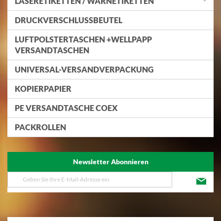
LASERETIKETTEN / WARNETIKETTEN
DRUCKVERSCHLUSSBEUTEL
LUFTPOLSTERTASCHEN +WELLPAPP
VERSANDTASCHEN
UNIVERSAL-VERSANDVERPACKUNG
KOPIERPAPIER
PE VERSANDTASCHE COEX
PACKROLLEN
Newsletter Abonnieren
Melden
Sie
sich
für
unseren